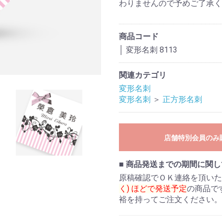
わりませんので予めご了承く
商品コード
│
変形名刺 8113
関連カテゴリ
変形名刺
変形名刺
＞
正方形名刺
店舗特別会員のみ
■ 商品発送までの期間に関し
原稿確認でＯＫ連絡を頂いた
く) ほどで発送予定
の商品で
裕を持ってご注文ください。